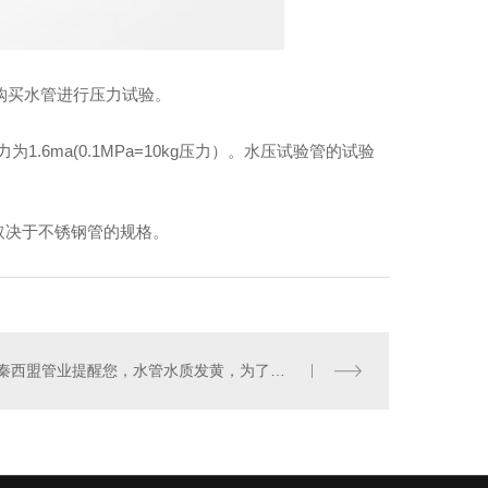
买水管进行压力试验。
ma(0.1MPa=10kg压力）。水压试验管的试验
取决于不锈钢管的规格。
秦西盟管业提醒您，水管水质发黄，为了家人健康，优先考虑304不锈钢水管就能解决！