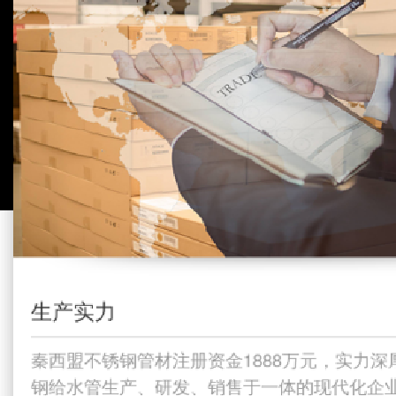
生产实力
04
02
03
04
01
秦西盟不锈钢管材注册资金1888万元，实力
品种多样，规格齐全，包括各种异型管不锈钢
秦西盟不锈钢管材注册资金1888万元，实力
严格执行ISO9001:2008质量管理体系，
现货下单后24小时内发
现货下单后24小时内发
钢给水管生产、研发、销售于一体的现代化企
仓库，充足的产品库存满足您的各种需求； 
产； 熟练掌握多种制管工艺，所有产品纯度
钢给水管生产、研发、销售于一体的现代化企