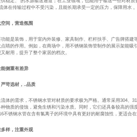
供稳定、 的水源输送通道；在工业领域，也能用于输送一些对材质
.流体在传输过程中不受污染，且能长期承受一定的压力，保障用水 
化空间，营造氛围
要功能是装饰，用于室内外装修、家具制作、栏杆扶手、广告牌搭建
龙点睛的作用。例如，在商场中，用不锈钢装饰管制作的展示架能吸
观又耐用，提升了整个家居的档次。
性能侧重有差异
锈钢给水管
不锈钢水管
3
严苛选材，..品质
流体的需求，不锈钢水管对材质的要求极为严格。通常采用304、31
各种物质的侵蚀，避免生锈和污染水质。同时，它们还具备较高的强度
316不锈钢水管在含有氯离子的环境中具有更好的耐腐蚀性，更适合
质多样，注重外观