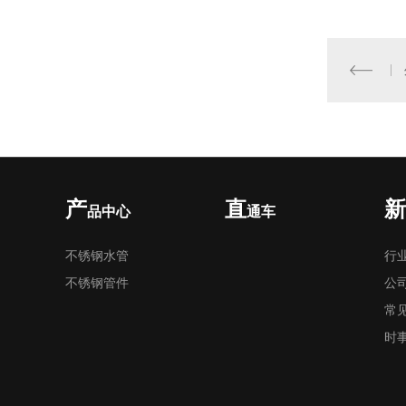
产
直
新
品中心
通车
不锈钢水管
行
不锈钢管件
公
常
时