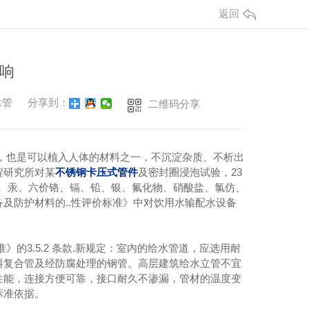
返回
响
水管
分享到：
二维码分享
，也是可以植入人体的材料之一，不沉淀杂质、不析出
程研究所对某
不锈钢卡压式管件
及密封圈浸泡试验，23
、汞、六价铬、镉、铅、银、氟化物、硝酸盐、氯仿、
及防护材料的..性评价标准》中对饮用水输配水设备
标准》的3.5.2 条款.新规定：室内的给水管道，应选用耐
料复合管及经防腐处理的钢管。高层建筑给水立管不宜
性能，连接方便可靠，接口耐久不渗漏，管材的温度变
标准依据。