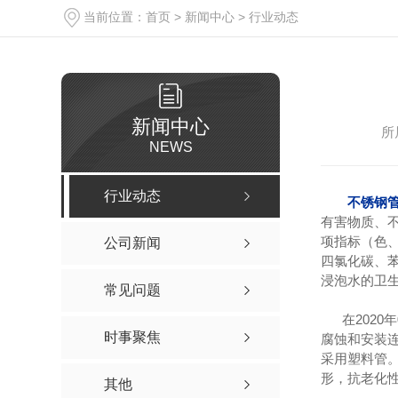
当前位置：
首页
>
新闻中心
>
行业动态
新闻中心
所
NEWS
行业动态
不锈钢
有害物质、
项指标（色
公司新闻
四氯化碳、
浸泡水的卫
常见问题
在2020年0
时事聚焦
腐蚀和安装
采用塑料管
形，抗老化
其他