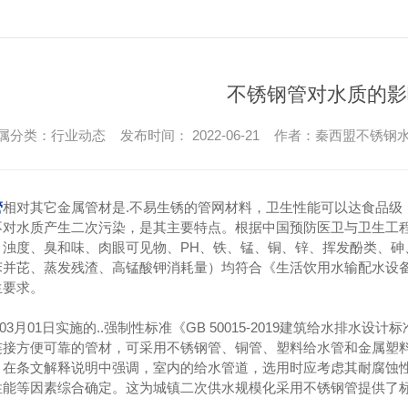
不锈钢管对水质的影
属分类：行业动态 发布时间： 2022-06-21 作者：秦西盟不锈钢
管
相对其它金属管材是.不易生锈的管网材料，卫生性能可以达食品级
不对水质产生二次污染，是其主要特点。根据中国预防医卫与卫生工
、浊度、臭和味、肉眼可见物、PH、铁、锰、铜、锌、挥发酚类、砷
苯并芘、蒸发残渣、高锰酸钾消耗量）均符合《生活饮用水输配水设备
生要求。
3月01日实施的..强制性标准《GB 50015-2019建筑给水排水设计
连接方便可靠的管材，可采用不锈钢管、铜管、塑料给水管和金属塑
。在条文解释说明中强调，室内的给水管道，选用时应考虑其耐腐蚀
性能等因素综合确定。这为城镇二次供水规模化采用不锈钢管提供了