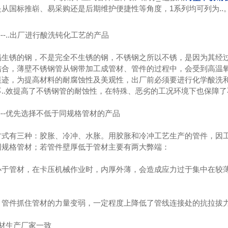
从国标推崭、易采购还是后期维护便捷性等角度，1系列均可列为..
---..出厂进行酸洗钝化工艺的产品
易生锈的钢，不是完全不生锈的钢，不锈钢之所以不锈，是因为其经
结合，薄壁不锈钢管从钢带加工成管材、管件的过程中，会受到高温
痕迹，为提高材料的耐腐蚀性及美观性，出厂前必须要进行化学酸洗
不..效提高了不锈钢管的耐蚀性，在特殊、恶劣的工况环境下也保障
---优先选择不低于同规格管材的产品
方式有三种：胶胀、冷冲、水胀。用胶胀和冷冲工艺生产的管件，因
同规格管材；若管件壁厚低于管材主要有两大弊端：
小于管材，在卡压机械作业时，内厚外薄，会造成应力过于集中在较
，管件抓住管材的力量变弱，一定程度上降低了管线连接处的抗拉拔
材生产厂家一致