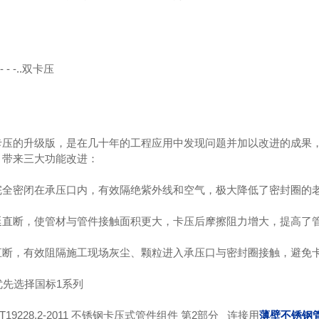
- -..双卡压
卡压的升级版，是在几十年的工程应用中发现问题并加以改进的成果
，带来三大功能改进：
锈钢给水管
不锈钢水管
3
完全密闭在承压口内，有效隔绝紫外线和空气，极大降低了密封圈的
延直断，使管材与管件接触面积更大，卡压后摩擦阻力增大，提高了管
直断，有效阻隔施工现场灰尘、颗粒进入承压口与密封圈接触，避免
 -优先选择国标1系列
T19228.2-2011 不锈钢卡压式管件组件 第2部分_ 连接用
薄壁不锈钢