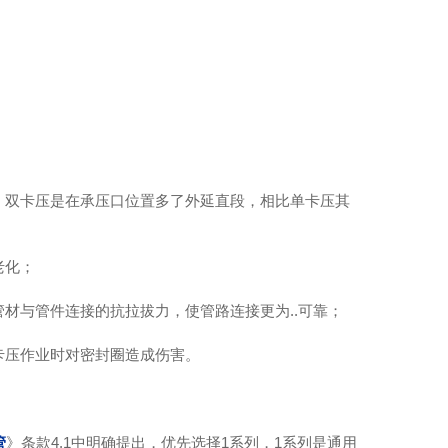
，双卡压是在承压口位置多了外延直段，相比单卡压其
04薄壁不锈钢水管
老化；
材与管件连接的抗拉拔力，使管路连接更为..可靠；
卡压作业时对密封圈造成伤害。
管
》条款4.1中明确提出，优先选择1系列，1系列是通用