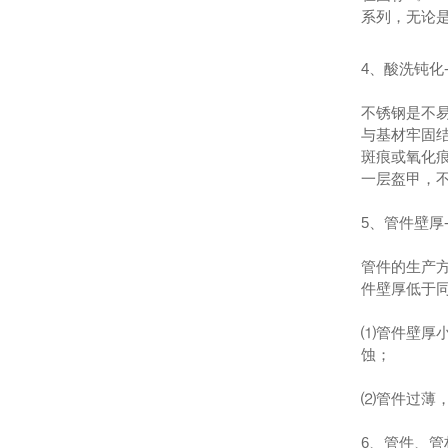
系列，无论是
4、酸洗钝化
不锈钢是不
与基材牢固
斑痕或氧化
一层盔甲，
5、管件壁厚
管件的生产
件壁厚低于
⑴管件壁厚
蚀；
⑵管件过薄
6、管件、管