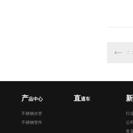
产
直
新
品中心
通车
不锈钢水管
行
不锈钢管件
公
常