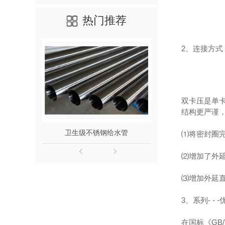
热门推荐
2、连接方式 - 
双卡压是单
结构更严谨
卫生级不锈钢给水管
316L不
⑴将密封圈
⑵增加了外
⑶增加外延
3、系列- -
在国标《GB/