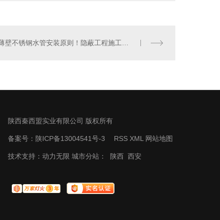
薄壁不锈钢水管安装原则！隐蔽工程施工不可马虎
陕西秦西盟实业有限公司 版权所有
备案号：
陕ICP备13004541号-3
RSS
XML
网站地图
技术支持：
动力无限
城市分站：
陕西
西安