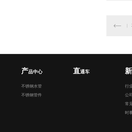
产
直
新
品中心
通车
不锈钢水管
行
不锈钢管件
公
常
时