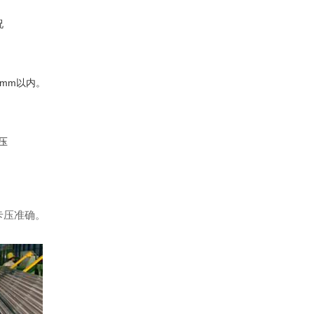
况
mm以内。
压
4薄壁不锈钢水管
卡压准确。