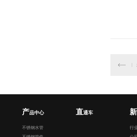
产
直
新
品中心
通车
不锈钢水管
行
不锈钢管件
公