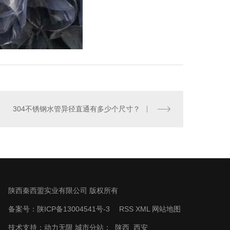
304不锈钢水管异径直通有多少个尺寸？
陕西秦西盟实业有限公司 版权所有
备案号：
陕ICP备13004541号-3
RSS
XML
网站地图
技术支持：
动力无限
城市分站：
陕西
西安