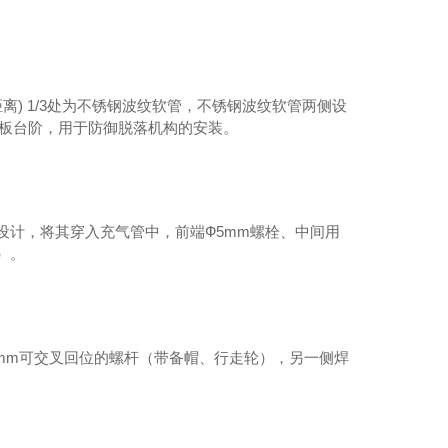
离) 1/3处为不锈钢波纹软管，不锈钢波纹软管两侧设
挡板台阶，用于防御脱落机构的安装。
设计，将其穿入充气管中，前端Ф5mm螺栓、中间用
）。
12mm可交叉回位的螺杆（带备帽、行走轮），另一侧焊