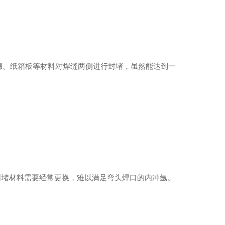
绵、纸箱板等材料对焊缝两侧进行封堵，虽然能达到一
04薄壁不锈钢水管
），封堵材料需要经常更换，难以满足弯头焊口的内冲氩。