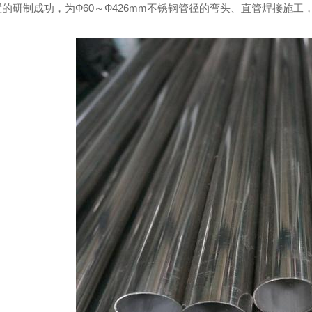
的研制成功，为Ф60～Ф426mm不锈钢管径的弯头、直管焊接施