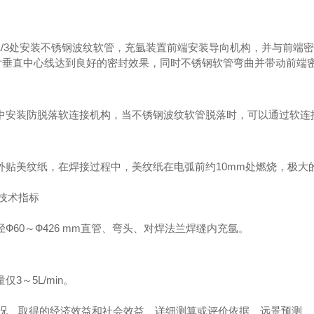
管1/3处安装不锈钢波纹软管，充氩装置前端安装导向机构，并与前
片垂直中心线达到良好的密封效果，同时不锈钢软管弯曲并带动前端
气管中安装防脱落软连接机构，当不锈钢波纹软管脱落时，可以通过软
口外贴美纹纸，在焊接过程中，美纹纸在电弧前约10mm处燃烧，极
技术指标
内径Ф60～Ф426 mm直管、弯头、对焊法兰焊缝内充氩。
仅3～5L/min。
情况、取得的经济效益和社会效益、详细测算或评价依据、远景预测