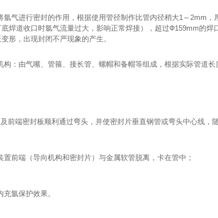
：将氩气进行密封的作用，根据使用管径制作比管内径稍大1～2mm，
底焊道收口时氩气流量过大，影响正常焊接），超过Ф159mm的焊口
板变形，出现封闭不严现象的产生。
连接机构：由气嘴、管箍、接长管、螺帽和备帽等组成，根据实际管道
.导向及前端密封板顺利通过弯头，并使密封片垂直钢管或弯头中心线
止装置前端（导向机构和密封片）与金属软管脱离，卡在管中；
高内充氩保护效果。