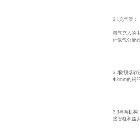
3.1充气管：
氩气充入的主
计氩气分流孔
3.2防脱落
Ф2mm的钢
3.3导向机
接管箍和丝