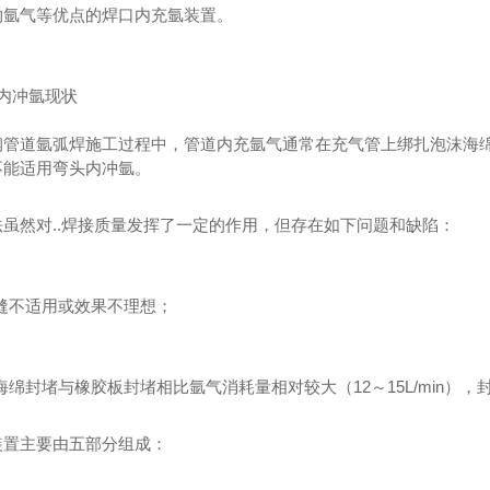
约氩气等优点的焊口内充氩装置。
内冲氩现状
钢管道氩弧焊施工过程中，管道内充氩气通常在充气管上绑扎泡沫海
不能适用弯头内冲氩。
虽然对..焊接质量发挥了一定的作用，但存在如下问题和缺陷：
锈钢给水管
不锈钢水管
3
焊缝不适用或效果不理想；
沫海绵封堵与橡胶板封堵相比氩气消耗量相对较大（12～15L/min
装置主要由五部分组成：