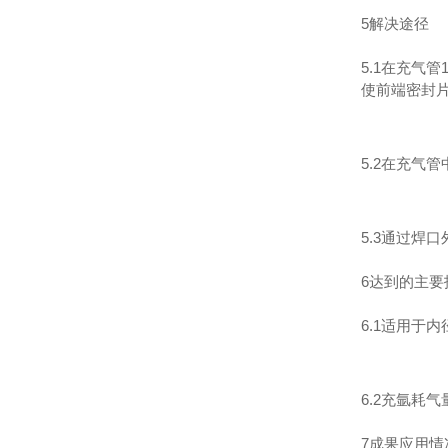
5解决途径
5.1在充气
使前端密封
5.2在充
5.3通过焊
6达到的主要
6.1适用于
6.2充氩耗气量
7成果应用