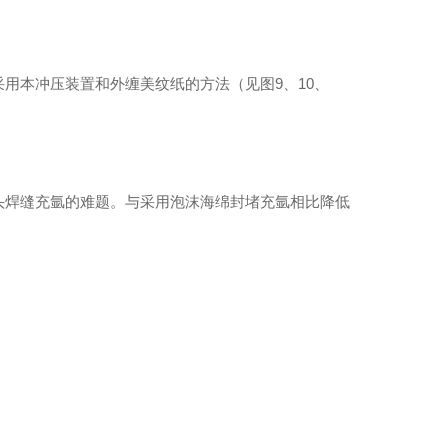
用本冲压装置和外缠美纹纸的方法（见图9、10、
头焊缝充氩的难题。与采用泡沫海绵封堵充氩相比降低