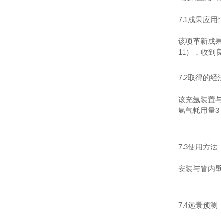
7.1成果应用
该项革新成
11），收到
7.2取得的
该充氩装置
氩气耗用量3
7.3使用方法
安装与管内
7.4远景预测