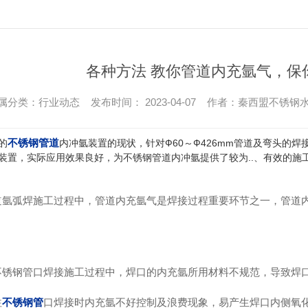
各种方法 教你管道内充氩气，保
属分类：行业动态 发布时间： 2023-04-07 作者：秦西盟不锈钢
不锈钢管道
的
内冲氩装置的现状，针对Ф60～Ф426mm管道及弯头的
装置，实际应用效果良好，为不锈钢管道内冲氩提供了较为..、有效的施
道氩弧焊施工过程中，管道内充氩气是焊接过程重要环节之一，管道内
不锈钢管口焊接施工过程中，焊口的内充氩所用材料不规范，导致焊
往
不锈钢管
口焊接时内充氩不好控制及浪费现象，易产生焊口内侧氧