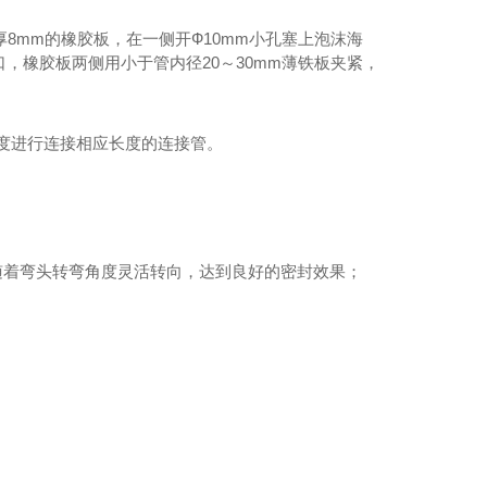
厚8mm的橡胶板，在一侧开Ф10mm小孔塞上泡沫海
，橡胶板两侧用小于管内径20～30mm薄铁板夹紧，
长度进行连接相应长度的连接管。
，随着弯头转弯角度灵活转向，达到良好的密封效果；