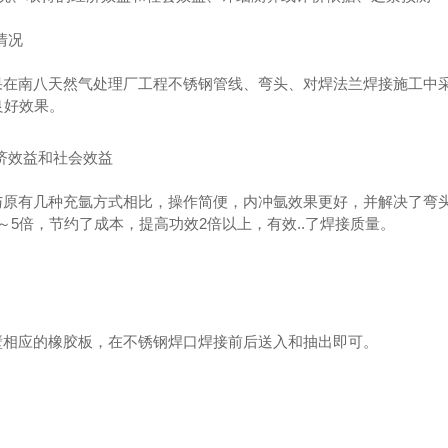
情况
果在南八天然气处理厂工程不锈钢管线、弯头、对焊法兰焊接施工中采
良好效果。
经济效益和社会效益
与原有几种充氩方式相比，操作简便，内冲氩效果更好，并解决了弯
～5倍，节约了成本，提高功效2倍以上，有效..了焊接质量。
壁相应的橡胶板，在不锈钢焊口焊接前后送入和抽出即可。