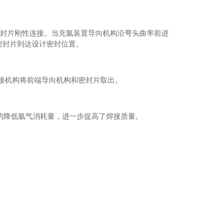
端密封片刚性连接。当充氩装置导向机构沿弯头曲率前进
密封片到达设计密封位置。
连接机构将前端导向机构和密封片取出。
大的降低氩气消耗量，进一步提高了焊接质量。