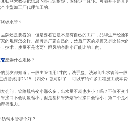
是互联网大数据把信息内容推送给你，围住你一直转。可能并不是真真
找个小型加工厂代理加工的。
不锈钢水管？
，品牌还是要看的，但是要看它是不是有自己的工厂，品牌生产经验
厂家的规模怎么样。品牌是厂家自己的，然后厂家的规模又是比较大
验，技术，质量不是这两年跟风的杂牌小厂能比的上的。
水管
应选什么规格？
管的朋友都知道，一般主管道用1寸的；洗手盆、洗漱间出水管等一般
锈钢给水管
不锈钢水管
3
，主线管路用DN15 （四分）就可以了 ，可以节约许多工程施工成本
朋友会问，管路规格变小那么多，出水量不就也变小了吗？不仅不变
水管接口不会明显缩小，但是塑料管热熔管径接口会缩小；第二个是
的摩擦阻力。
6的不锈钢水管哪个好？