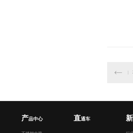
产
直
新
品中心
通车