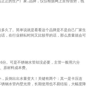
正正的生产厂家..品牌，仅仅根据网上宣传借势，线
有多久了。简单说就是看看这个品牌是不是自己厂家生
的话，在行业耕耘时间又比较早的话，那么质量就会可
 6分。可是不锈钢水管却没必要，主管一般用六分
04薄壁不锈钢水管
费、原材料成本费。
小，反倒出出水量变大！关键有两个：其一是卡压连
不锈钢水管内壁光滑，长期使用也不易结垢，大幅度降