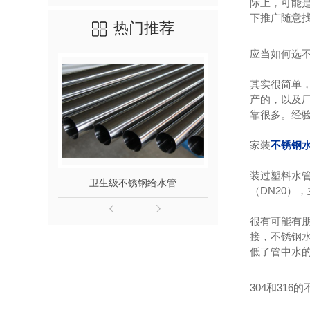
际上，可能
下推广随意
热门推荐
应当如何选
其实很简单
产的，以及
靠很多。经
家装
不锈钢
装过塑料水
卫生级不锈钢给水管
316L不
（DN20）
很有可能有
接，不锈钢
低了管中水
304和31