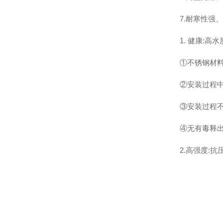
7.耐寒性强
1. 健康:
①不锈钢材
②安装过程中
③安装过程
④无有毒释出
2.高强度: