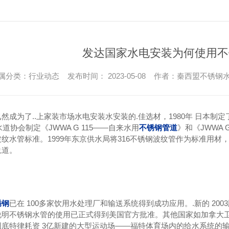
发达国家水电安装为何使用不
属分类：行业动态 发布时间： 2023-05-08 作者：秦西盟不锈钢
然成为了..上家装市场水电安装水安装的.佳选材，1980年 日本制定了工
水道协会制定《JWWA G 115——自来水用
不锈钢管道
》和《JWWA
纹水管标准。1999年东京供水局将316不锈钢波纹管作为标准用
轨道。
锈钢
已在 100多家饮用水处理厂和输送系统得到成功应用。.新的 20
说明不锈钢水管的使用已正式得到美国官方批准。其他国家如加拿大卫
底特律耗资 3亿新建的大型运动场——福特体育场内的给水系统的输