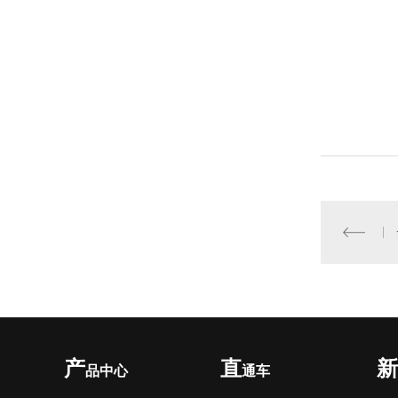
产
直
新
品中心
通车