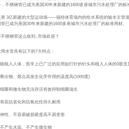
，不锈钢管已成为美国30年来新建的1600多座城市污水处理厂的标
资 3亿新建的大型运动场——福特体育场内的给水系统的输水主管道
管已成为美国30年来新建的1600多座城市污水处理厂的标准用材。
不锈钢管这么收到..市场欢迎？
饮用水管具有以下的7大特点：
、能植入人体，医学上已广泛的应用如打针的针头和植入人体的0脏支
锈钢给水管
不锈钢水管
3
的释出物、熔点高发生化学作用的温度高(1000度)
，细菌和微生物无法存活有效抑制细菌滋生
长有高抗老化和抗氧化性持久耐用
延伸性、不容易破损硬度高不易变形
、不产生水垢、不产生微生物