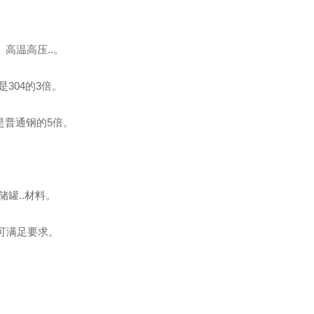
高温高压..。
304的3倍。
是普通钢的5倍。
储罐..材料。
可满足要求。