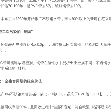
不锈钢（以304、316L为主）含10.5%以上的铬元素，表面形
长达70-100年，是PVC管的5倍、镀锌钢管的10倍。
本东京从1980年开始推广不锈钢水管，至今90%以上的新建住宅采用
杜绝二次污染的“ 屏障”
锈钢表面光滑度达Ra≤0.8μm，细菌难以附着繁殖，经检测对大肠
菌）。
PVC管可能释放增塑剂、铜管在酸性水中易析出重金属不同，不锈钢水
锈钢给水管
不锈钢水管
3
水系统的..材料。
持续：全生命周期的绿色价值
产1吨不锈钢水管的碳排放（2.5吨CO₂）虽高于PVC管（1.2吨）
锈钢回收率超90%，且回收过程中性能不衰减，符合欧盟《循环经济