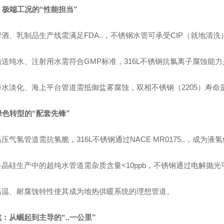
域：极端工况的“性能担当”
酒、乳制品生产线需满足FDA..，不锈钢水管可承受CIP（就地清洗）
送纯水、注射用水需符合GMP标准，316L不锈钢抗氯离子腐蚀能力是
水淡化、海上平台管道需抵御盐雾腐蚀，双相不锈钢（2205）寿命
：绿色转型的“配套先锋”
气氢管道需抗氢脆，316L不锈钢通过NACE MR0175..，成为液氢
晶硅生产中的超纯水管道需杂质含量<10ppb，不锈钢通过电解抛光
高温、耐腐蚀特性使其成为地热供暖系统的理想管道。
：从崛起到主导的“..一公里”