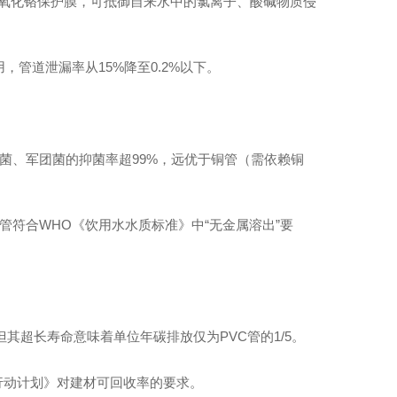
成致密氧化铬保护膜，可抵御自来水中的氯离子、酸碱物质侵
，管道泄漏率从15%降至0.2%以下。
杆菌、军团菌的抑菌率超99%，远优于铜管（需依赖铜
管符合WHO《饮用水水质标准》中“无金属溶出”要
04薄壁不锈钢水管
，但其超长寿命意味着单位年碳排放仅为PVC管的1/5。
行动计划》对建材可回收率的要求。