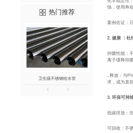
化学稳定性：
蚀，使用寿命
热门推荐
案例佐证：日
2. 健康 ：
抑菌性能：不
离子缓释抑
..释放：与
卫生级不锈钢给水管
316L不
求，成为直饮
3. 环保可
低碳排放：生
可回收：不