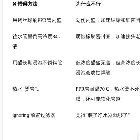
❌ 错误方法
为什么不行
用钢丝球刷PPR管内壁
划伤内壁，加速结垢和细菌
往水管里倒高浓度84..
腐蚀橡胶密封圈，加速接头
液
用醋长期浸泡不锈钢管
低浓度醋酸无害，但高浓度
浸泡会腐蚀焊缝
热水"烫管"..
PPR管耐温70℃，热水烫不
膜，还可能软化管道
ignoring 前置过滤器
觉得"装了净水器就够了"