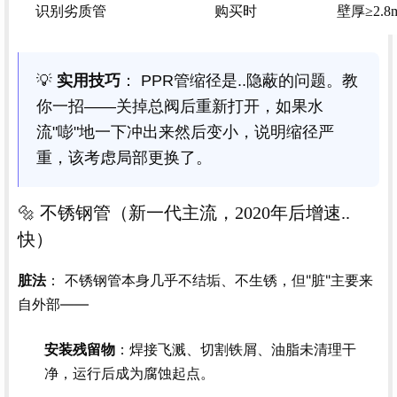
识别劣质管
购买时
壁厚≥2.
💡
实用技巧
： PPR管缩径是..隐蔽的问题。教
你一招——关掉总阀后重新打开，如果水
流"嘭"地一下冲出来然后变小，说明缩径严
重，该考虑局部更换了。
🔩 不锈钢管（新一代主流，2020年后增速..
快）
： 不锈钢管本身几乎不结垢、不生锈，但"脏"主要来
脏法
自外部——
安装残留物
：焊接飞溅、切割铁屑、油脂未清理干
净，运行后成为腐蚀起点。