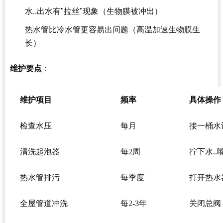
水..出水有"拉丝"现象（生物膜被冲出）
热水管比冷水管更容易出问题（高温加速生物膜生
长）
：
维护要点
维护项目
频率
具体操作
检查水压
每月
接一桶水
清洗起泡器
每2周
拧下水.
热水管排污
每季度
打开热水
全屋管道冲洗
每2-3年
关闭总阀