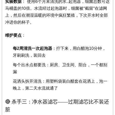
： 使用6个月未清洗的水..起泡器，细菌总数可达
实验数据
马桶盖的10倍。水流经过起泡器时，细菌被"截留"在滤网
上，然后在潮湿温暖的环境中疯狂繁殖，下次开水时全部
冲进你的杯子。
：
维护要点
每2周清洗一次起泡器
：拧下来，用白醋泡10分钟，
牙刷刷洗，装回去
每个出水点都要洗：厨房、卫生间、阳台，一个都别
漏
花洒头拆开清洗：用塑料袋装白醋套在花洒上，泡一
晚上，第二天水流就通了
🔴 杀手三：净水器滤芯——过期滤芯比不装还
脏