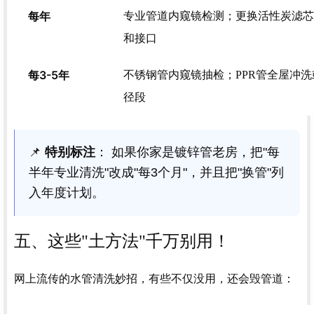
每年
专业管道内窥镜检测；更换活性炭滤芯；
和接口
每3-5年
不锈钢管内窥镜抽检；PPR管全屋冲
径段
📌
特别标注
： 如果你家是镀锌管老房，把"每
半年专业清洗"改成"每3个月"，并且把"换管"列
入年度计划。
五、这些"土方法"千万别用！
网上流传的水管清洗妙招，有些不仅没用，还会毁管道：