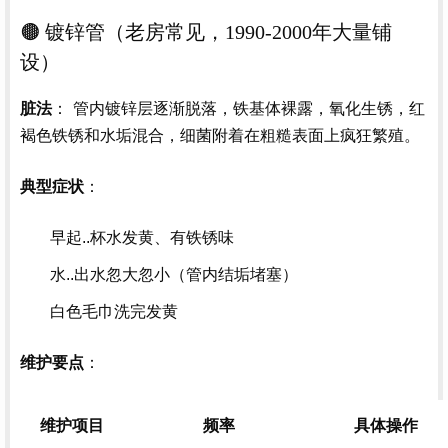
🟤 镀锌管（老房常见，1990-2000年大量铺
设）
： 管内镀锌层逐渐脱落，铁基体裸露，氧化生锈，红
脏法
褐色铁锈和水垢混合，细菌附着在粗糙表面上疯狂繁殖。
：
典型症状
早起..杯水发黄、有铁锈味
水..出水忽大忽小（管内结垢堵塞）
白色毛巾洗完发黄
：
维护要点
维护项目
频率
具体操作