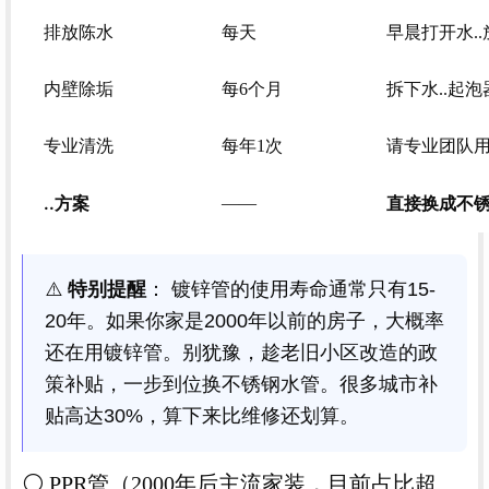
排放陈水
每天
早晨打开水.
内壁除垢
每6个月
拆下水..起
专业清洗
每年1次
请专业团队
..方案
直接换成不锈
——
⚠️
特别提醒
： 镀锌管的使用寿命通常只有15-
20年。如果你家是2000年以前的房子，大概率
还在用镀锌管。别犹豫，趁老旧小区改造的政
策补贴，一步到位换不锈钢水管。很多城市补
贴高达30%，算下来比维修还划算。
⚪ PPR管（2000年后主流家装，目前占比超