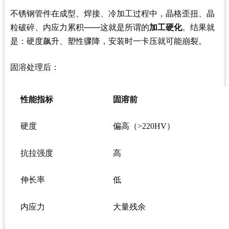
不锈钢管件在成型、焊接、冷加工过程中，晶格歪扭、晶
粒破碎、内应力累积——这就是所谓的
。结果就
加工硬化
是：硬度飙升、塑性骤降，安装时一卡压就可能崩裂。
固溶处理后：
性能指标
固溶前
硬度
偏高（>220HV）
抗拉强度
高
伸长率
低
内应力
大量残余