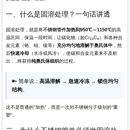
一、什么是固溶处理？一句话讲透
固溶处理，就是将
的高
不锈钢管件
加热到950℃～1150℃
温区间，保温一段时间，让碳化物（如Cr₂₃C₆）和各种合
金元素（铬、钼、镍等）
，然
充分均匀地溶解于奥氏体中
后
（水冷或风冷），使碳和合金元素来不及析
快速冷却
出，..终获得
的过程。
纯奥氏体组织
🔑 简单说：
高温溶解 → 急速冷冻 → 锁住均匀
结构
。
这不是普通的"加热"，而是一次对不锈钢分子级别的"重
塑"。