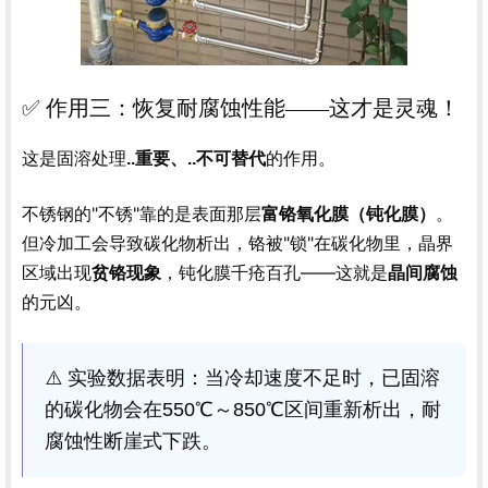
✅ 作用三：恢复耐腐蚀性能——这才是灵魂！
这是固溶处理
的作用。
..重要、..不可替代
不锈钢的"不锈"靠的是表面那层
。
富铬氧化膜（钝化膜）
但冷加工会导致碳化物析出，铬被"锁"在碳化物里，晶界
区域出现
，钝化膜千疮百孔——这就是
贫铬现象
晶间腐蚀
的元凶。
⚠️ 实验数据表明：当冷却速度不足时，已固溶
的碳化物会在550℃～850℃区间重新析出，耐
腐蚀性断崖式下跌。