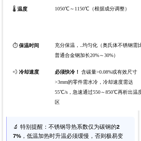
温度
1050℃～1150℃（根据成分调整）
🌡️
保温时间
充分保温，..均匀化（奥氏体不锈钢需
⏱️
普通合金钢加长20%～30%）
冷却速度
必须快冷！
💨
含碳量>0.08%或有效尺寸
>3mm的零件需水冷，冷却速度需达
55℃/s，急速通过550～850℃再析出温
区
🔬 特别提醒：不锈钢导热系数仅为碳钢的
2
7%
，低温加热时升温必须缓慢，否则极易变