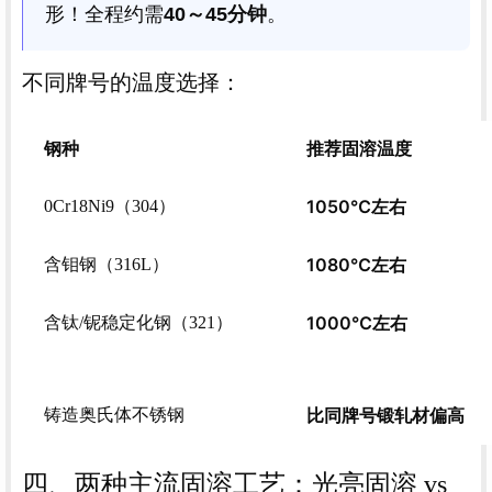
形！全程约需
40～45分钟
。
不同牌号的温度选择：
钢种
推荐固溶温度
1050℃左右
0Cr18Ni9（304）
1080℃左右
含钼钢（316L）
1000℃左右
含钛/铌稳定化钢（321）
比同牌号锻轧材偏高
铸造奥氏体不锈钢
四、两种主流固溶工艺：光亮固溶 vs