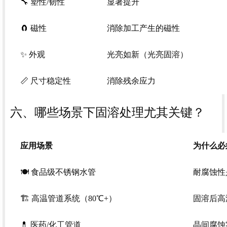
🔧 塑性/韧性
显著提升
🧲 磁性
消除加工产生的磁性
✨ 外观
光亮如新（光亮固溶）
📏 尺寸稳定性
消除残余应力
六、哪些场景下固溶处理尤其关键？
应用场景
为什么必
🍽️ 食品级不锈钢水管
耐腐蚀性
🏗️ 高温管道系统（80℃+）
固溶后高
💊 医药/化工管道
晶间腐蚀